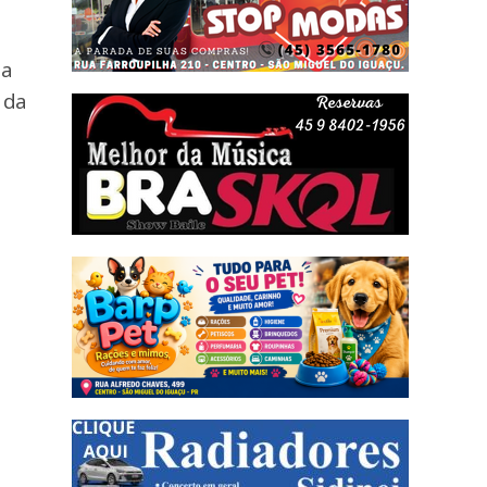
da
 da