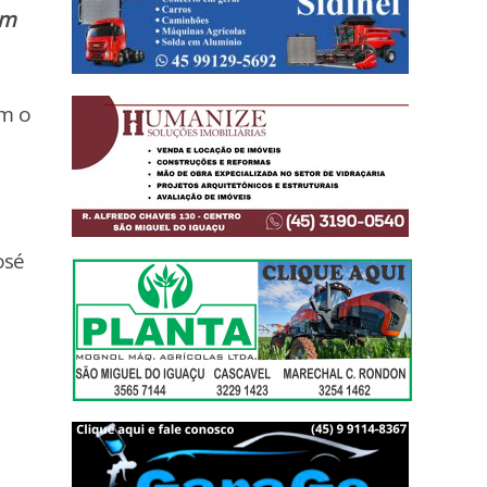
ém
am o
osé