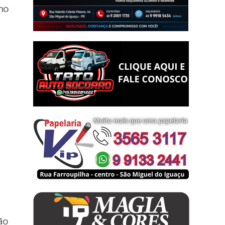
 no
ão