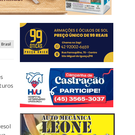
Brasil
os
turos
esol
va,