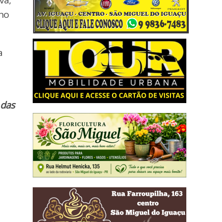
 no
a
 das