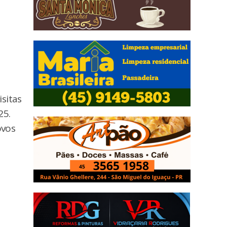
isitas
25.
ovos