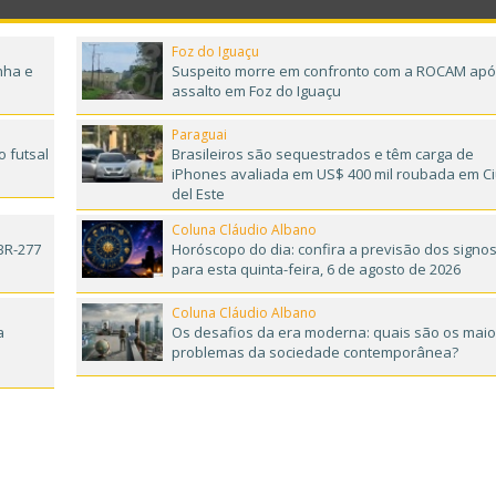
Foz do Iguaçu
nha e
Suspeito morre em confronto com a ROCAM ap
assalto em Foz do Iguaçu
Paraguai
o futsal
Brasileiros são sequestrados e têm carga de
iPhones avaliada em US$ 400 mil roubada em C
del Este
Coluna Cláudio Albano
BR-277
Horóscopo do dia: confira a previsão dos signo
para esta quinta-feira, 6 de agosto de 2026
Coluna Cláudio Albano
a
Os desafios da era moderna: quais são os mai
e
problemas da sociedade contemporânea?