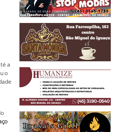
té a
ou o
idade
do
aço