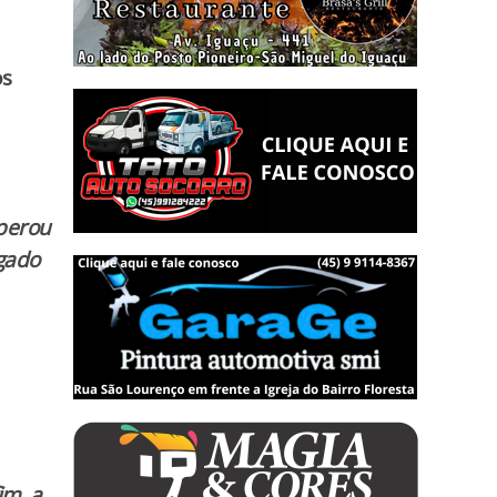
os
uperou
igado
im, a