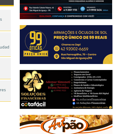
ós
iudad
s
ores