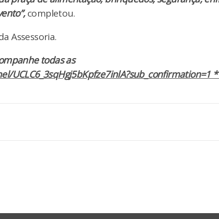
ento”,
completou.
a Assessoria.
companhe todas as
el/UCLC6_3sqHgj5bKpfze7inlA?sub_confirmation=1 *