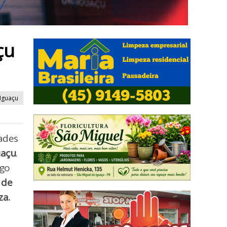
çu
Iguaçu
ades
uaçu
.
ngo
 de
za.