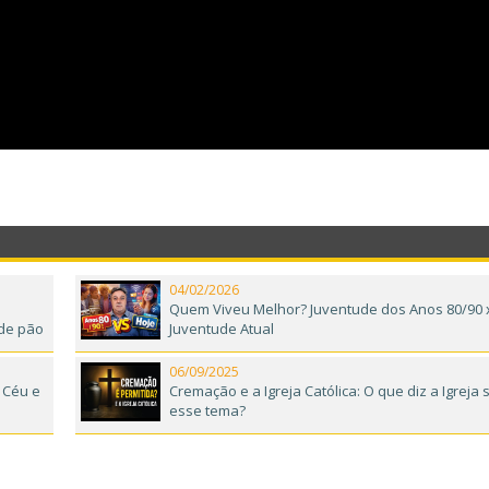
04/02/2026
|
Quem Viveu Melhor? Juventude dos Anos 80/90 
 de pão
Juventude Atual
06/09/2025
 Céu e
Cremação e a Igreja Católica: O que diz a Igreja
esse tema?