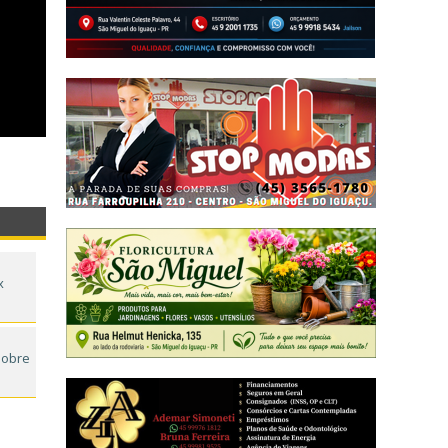
x
 sobre