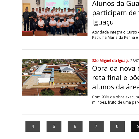
Alunos da Gua
participam de 
Iguaçu
Atividade integra o Curs
Patrulha Maria da Penha e 
São Miguel do Iguaçu
28/0
Obra da nova 
reta final e p
alunos da área
Com 93% da obra executada
milhões, fruto de uma par
4
5
6
7
8