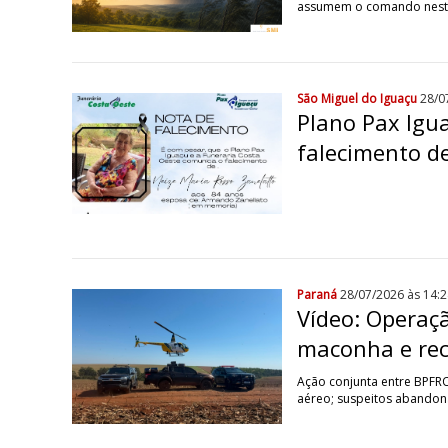
assumem o comando nesta 
São Miguel do Iguaçu
28/0
Plano Pax Igu
falecimento d
Paraná
28/07/2026 às 14:2
Vídeo: Operaç
maconha e re
Ação conjunta entre BPFR
aéreo; suspeitos abandon