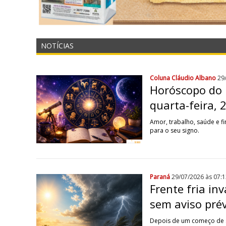
NOTÍCIAS
Coluna Cláudio Albano
29
Horóscopo do D
quarta-feira, 
Amor, trabalho, saúde e f
para o seu signo.
Paraná
29/07/2026 às 07:1
Frente fria in
sem aviso pré
Depois de um começo de s