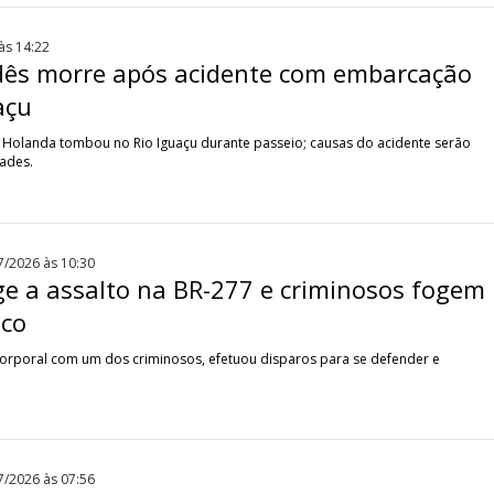
às 14:22
dês morre após acidente com embarcação
açu
a Holanda tombou no Rio Iguaçu durante passeio; causas do acidente serão
dades.
7/2026 às 10:30
ge a assalto na BR-277 e criminosos fogem
ico
corporal com um dos criminosos, efetuou disparos para se defender e
7/2026 às 07:56