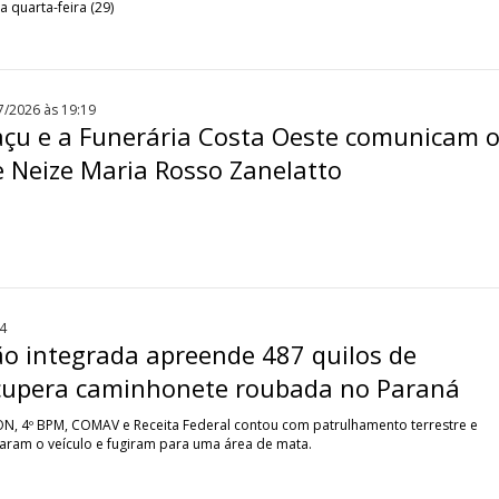
quarta-feira (29)
7/2026 às 19:19
açu e a Funerária Costa Oeste comunicam 
e Neize Maria Rosso Zanelatto
4
ão integrada apreende 487 quilos de
cupera caminhonete roubada no Paraná
ON, 4º BPM, COMAV e Receita Federal contou com patrulhamento terrestre e
aram o veículo e fugiram para uma área de mata.